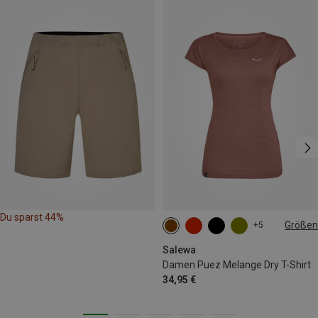
Du sparst 44%
Größen
+5
XS
S
M
L
XL
XXL
Salewa
Damen Puez Melange Dry T-Shirt
34,95 €