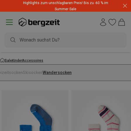
Highlights zum unschlagbaren Preis! Bis zu -60 % im
Summer Sale
Sale
Kinder
Accessoires
eizeitsocken
Skisocken
Wandersocken