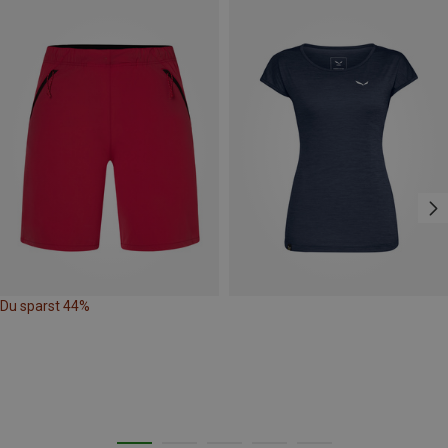
Du sparst 44%