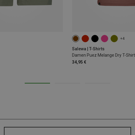
+4
XS
S
M
L
XL
XX
Salewa | T-Shirts
Damen Puez Melange Dry T-Shirt
34,95 €