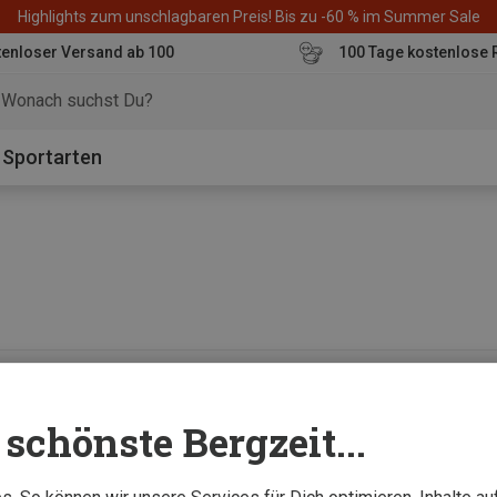
Highlights zum unschlagbaren Preis! Bis zu -60 % im Summer Sale
enloser Versand ab 100
100 Tage kostenlose 
o
Sportarten
0 von 0 Artikel ange
schönste Bergzeit...