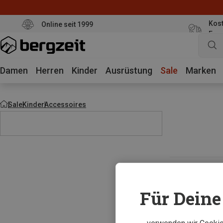
Kost
Online seit 1999
Eur
Damen
Herren
Kinder
Ausrüstung
Sale
Marken
Sale
Kinder
Accessoires
Für Deine 