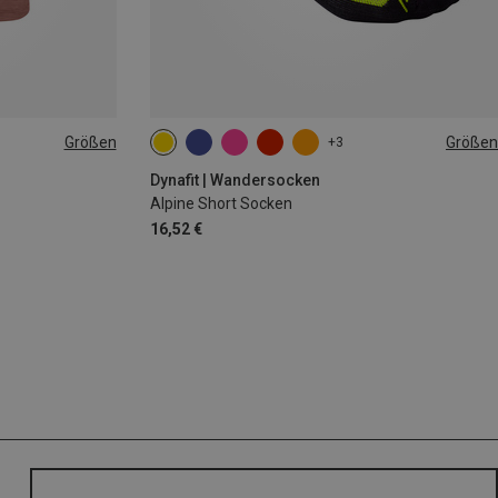
Größen
Größen
+3
L
35|36|37|38
39|40|41|42
43|44|45|46
Dynafit | Wandersocken
Alpine Short Socken
16,52 €