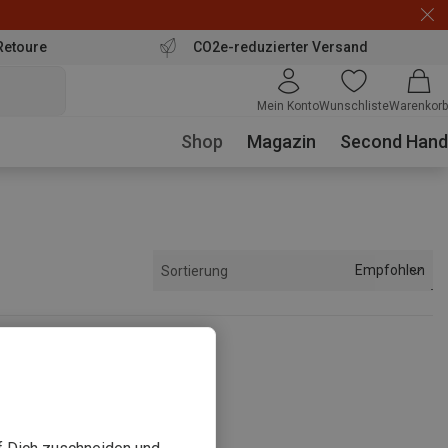
Retoure
CO2e-reduzierter Versand
Mein Konto
Wunschliste
Warenkorb
Shop
Magazin
Second Hand
Empfohlen
Sortierung
sehen