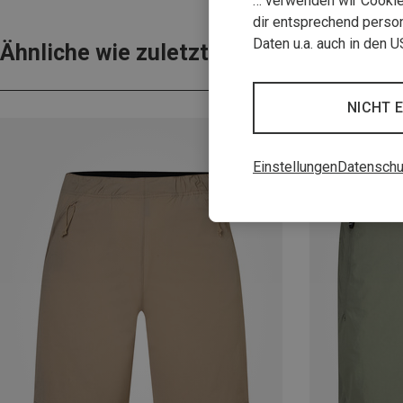
… verwenden wir Cookies
dir entsprechend person
Daten u.a. auch in den 
Ähnliche wie zuletzt gesehen
NICHT 
Einstellungen
Datenschu