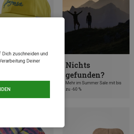
uf Dich zuschneiden und
rst 27%
Verarbeitung Deiner
Nichts
gefunden?
Mehr im Summer Sale mit bis
NDEN
zu -60 %