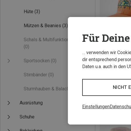
Hüte
(3)
Mützen & Beanies
(3)
Für Deine 
Schals & Multifunktionstücher
(0)
… verwenden wir Cookies
Du sparst 29%
dir entsprechend person
Sportsocken
(0)
Daten u.a. auch in den 
Stirnbänder
(0)
NICHT 
Sturmhauben & Balaclavas
(0)
Ausrüstung
Einstellungen
Datenschu
Schuhe
Bekleidung