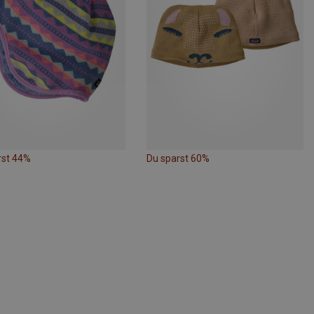
rst 44%
Du sparst 60%