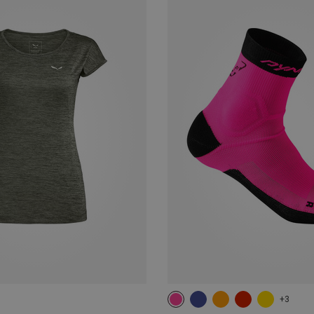
+3
35|36|37|38
39|40|41|42
43