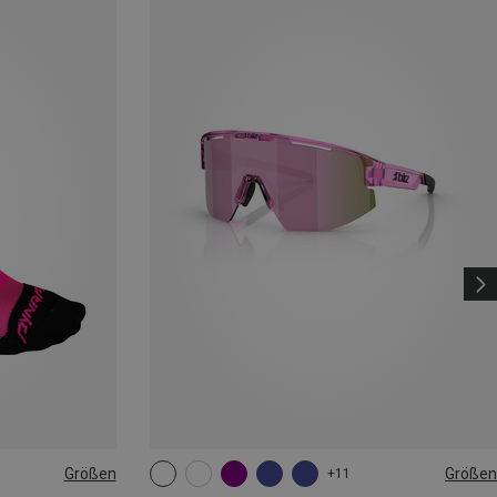
Größen
Größen
+11
|44|45|46
ONE SIZE