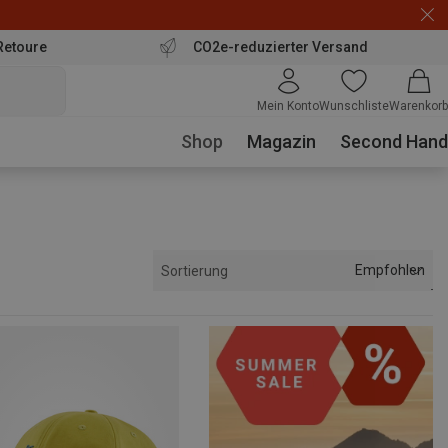
Retoure
CO2e-reduzierter Versand
Mein Konto
Wunschliste
Warenkorb
Shop
Magazin
Second Hand
Empfohlen
Sortierung