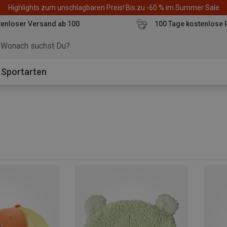
Highlights zum unschlagbaren Preis! Bis zu -60 % im Summer Sale
enloser Versand ab 100
100 Tage kostenlose 
o
Sportarten