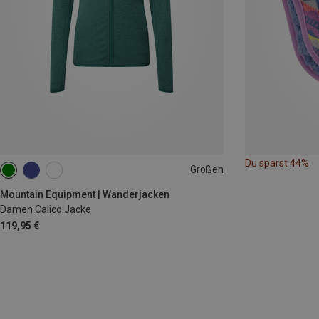
Du sparst 44%
Größen
XS
S
M
L
XL
Mountain Equipment | Wanderjacken
Damen Calico Jacke
119,95 €