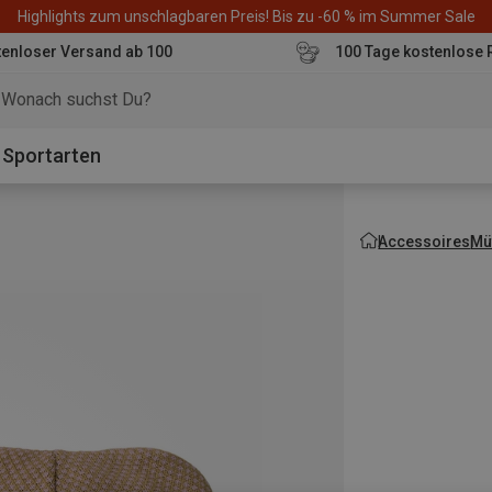
Highlights zum unschlagbaren Preis! Bis zu -60 % im Summer Sale
enloser Versand ab 100
100 Tage kostenlose 
o
Sportarten
Accessoires
Mü