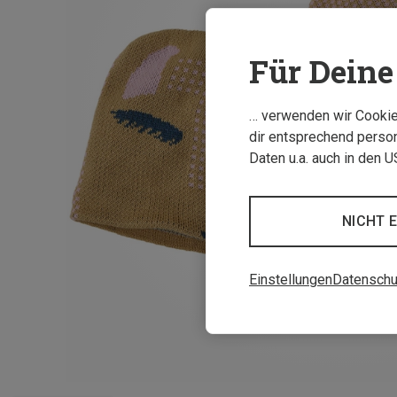
Für Deine 
… verwenden wir Cookies
dir entsprechend person
Daten u.a. auch in den 
NICHT 
Einstellungen
Datenschu