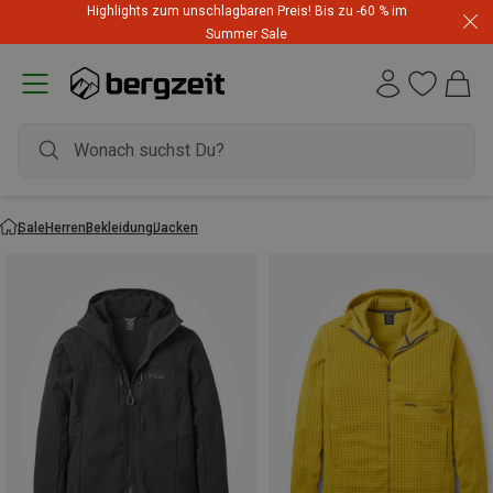
Highlights zum unschlagbaren Preis! Bis zu -60 % im
Summer Sale
Sale
Herren
Bekleidung
Jacken