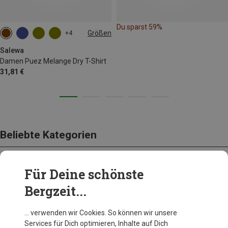
Du sparst 59%
Größen
+4
XS
S
M
L
XL
XXL
Salewa
Damen Puez Melange Dry T-Shirt
31,81 €
Beliebte Kategorien
Für Deine schönste
BEKLEIDUNG
Bergzeit...
… verwenden wir Cookies. So können wir unsere
Services für Dich optimieren, Inhalte auf Dich