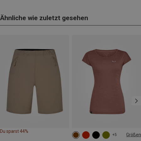
Ähnliche wie zuletzt gesehen
Du sparst 44%
Größen
+5
XS
S
M
L
XL