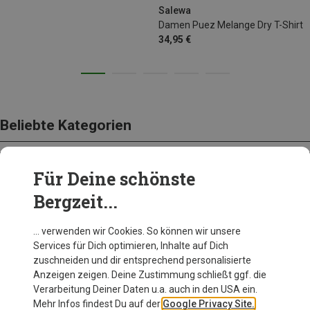
XXL
Salewa
Damen Puez Melange Dry T-Shirt
34,95 €
Beliebte Kategorien
Für Deine schönste
BEKLEIDUNG
Bergzeit...
… verwenden wir Cookies. So können wir unsere
Services für Dich optimieren, Inhalte auf Dich
zuschneiden und dir entsprechend personalisierte
Anzeigen zeigen. Deine Zustimmung schließt ggf. die
Verarbeitung Deiner Daten u.a. auch in den USA ein.
Mehr Infos findest Du auf der
Google Privacy Site.