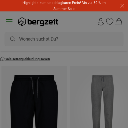
Highlights zum unschlagbaren Preis! Bis zu -60 % im
Summer Sale
Sale
Herren
Bekleidung
Hosen