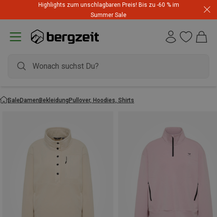
Highlights zum unschlagbaren Preis! Bis zu -60 % im
Summer Sale
Sale
Damen
Bekleidung
Pullover, Hoodies, Shirts