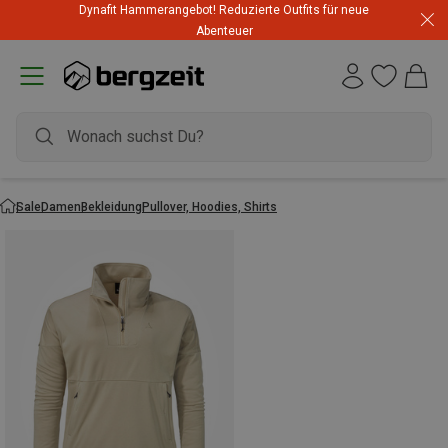
Dynafit Hammerangebot! Reduzierte Outfits für neue
Abenteuer
Sale
Damen
Bekleidung
Pullover, Hoodies, Shirts