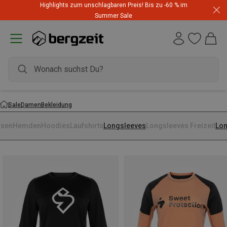
Highlights zum unschlagbaren Preis! Bis zu -60 % im
Summer Sale
Sale
Damen
Bekleidung
usen
Hemden
Hoodies
Laufshirts
Longsleeves
Longsleeves Freizeit
Lon