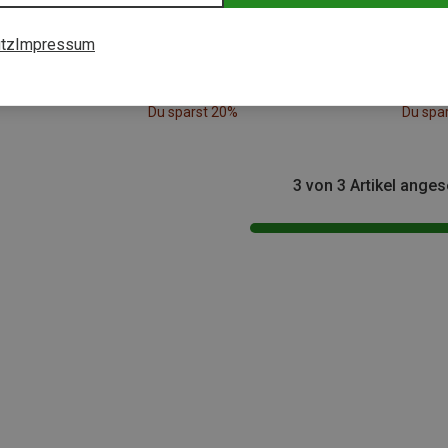
tz
Impressum
Du sparst 20%
Du spa
3 von 3 Artikel ange