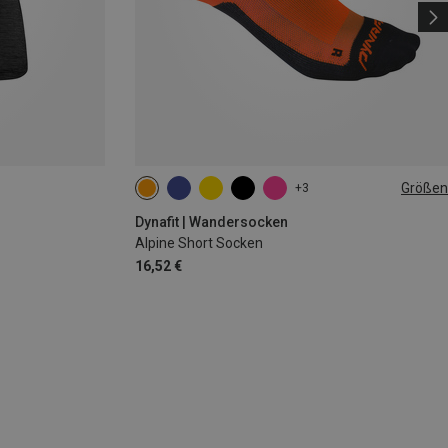
Größen
+3
35|36|37|38
39|40|41|42
43|44|45|46
Dynafit | Wandersocken
Alpine Short Socken
16,52 €