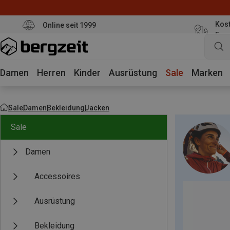
Kost
Online seit 1999
Eur
Damen
Herren
Kinder
Ausrüstung
Sale
Marken
Sale
Damen
Bekleidung
Jacken
Sale
Damen
Accessoires
Ausrüstung
Bekleidung