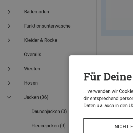
Bademoden
Funktionsunterwäsche
Kleider & Röcke
Overalls
Westen
Für Deine 
Hosen
… verwenden wir Cookies
Jacken
(36)
dir entsprechend person
Daten u.a. auch in den 
Daunenjacken
(3)
Fleecejacken
(9)
NICHT 