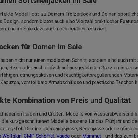
Damen Softshelljacken im Sale
rfekte Modell, das zu Deinem Freizeitlook und Deinen sportliche
hes Design, sondern bieten auch eine Vielzahl praktischer Feature
gen, und im Sale dazu auch noch deutlich reduziert.
jacken für Damen im Sale
n haben nicht nur einen modischen Schnitt, sondern sind auch m
igen, Biken oder auch einfach auf ausgedehnten Spaziergängen 
rfähigen, atmungsaktiven und feuchtigkeitsregulierenden Materia
Kapuzen, verstellbare Armabschlüsse und praktische Taschen hab
ekte Kombination von Preis und Qualität
rschiedenen Farben und Größen, Modelle von wasserabweisend bi
h die kurzgeschnittenen Modelle bestens für das Frühjahr und d
te, egal ob Du eine Übergangsjacke, Regenjacke oder einfach ein
k Wolfskin
,
CMP
,
Schöffel
,
Vaude
oder
Mammut
- und das zum be