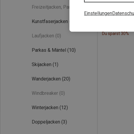
Freizeitjacken, Parkas
(0)
Einstellungen
Datenschu
Kunstfaserjacken
(4)
Du sparst 30%
Laufjacken
(0)
Parkas & Mäntel
(10)
Skijacken
(1)
Wanderjacken
(20)
Windbreaker
(0)
Winterjacken
(12)
Doppeljacken
(3)