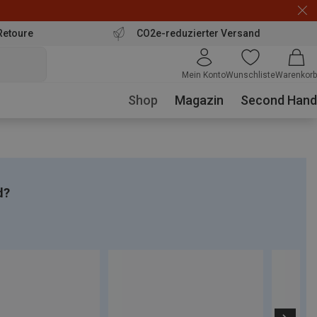
Retoure
CO2e-reduzierter Versand
Mein Konto
Wunschliste
Warenkorb
Shop
Magazin
Second Hand
d?