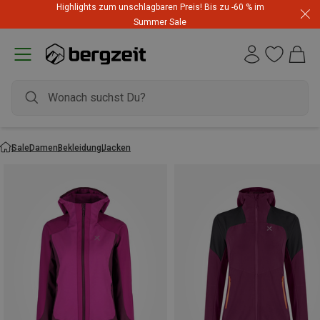
Highlights zum unschlagbaren Preis! Bis zu -60 % im
Summer Sale
Sale
Damen
Bekleidung
Jacken