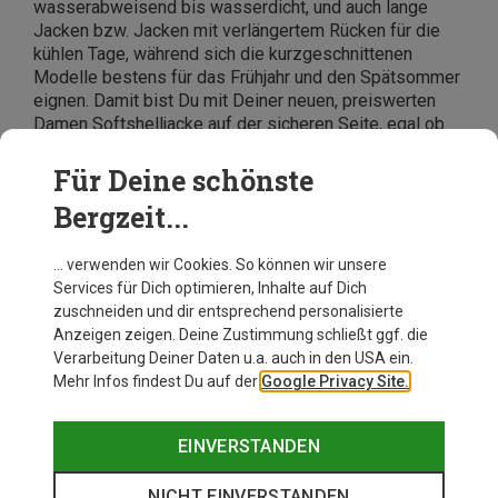
wasserabweisend bis wasserdicht, und auch lange
Jacken bzw. Jacken mit verlängertem Rücken für die
kühlen Tage, während sich die kurzgeschnittenen
Modelle bestens für das Frühjahr und den Spätsommer
eignen. Damit bist Du mit Deiner neuen, preiswerten
Damen Softshelljacke auf der sicheren Seite, egal ob
Du eine Übergangsjacke, Regenjacke oder einfach
einen funktionalen Alltagsbegleiter suchst. Eine hohe
Für Deine schönste
Qualität findest Du etwa bei beliebten Marken wie
Jack
Bergzeit...
Wolfskin
,
CMP
,
Schöffel
,
Vaude
oder
Mammut
- und
das zum besten Preis.
… verwenden wir Cookies. So können wir unsere
Services für Dich optimieren, Inhalte auf Dich
zuschneiden und dir entsprechend personalisierte
Anzeigen zeigen. Deine Zustimmung schließt ggf. die
Verarbeitung Deiner Daten u.a. auch in den USA ein.
Mehr Infos findest Du auf der
Google Privacy Site.
EINVERSTANDEN
NICHT EINVERSTANDEN