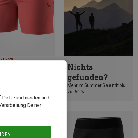
rst 26%
Nichts
gefunden?
Mehr im Summer Sale mit bis
zu -60 %
uf Dich zuschneiden und
Verarbeitung Deiner
NDEN