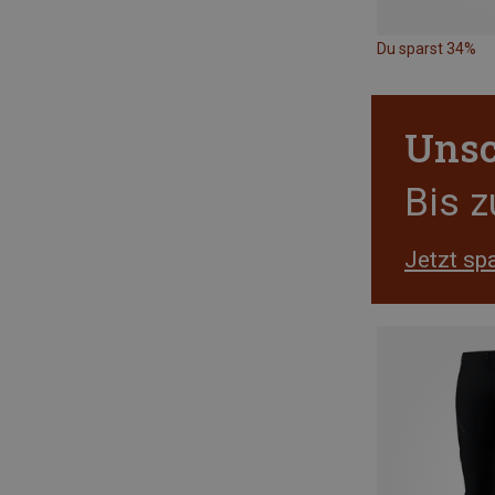
Du sparst 34%
Unsc
Bis 
Jetzt sp