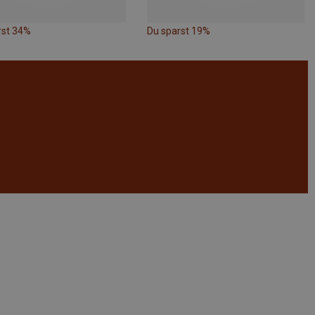
rst 34%
Du sparst 19%