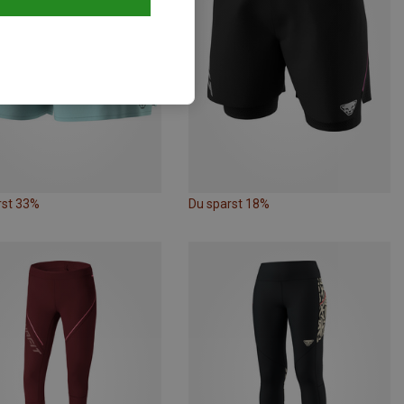
rst 33%
Du sparst 18%