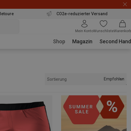
Retoure
CO2e-reduzierter Versand
Mein Konto
Wunschliste
Warenkorb
Shop
Magazin
Second Hand
Empfohlen
Sortierung