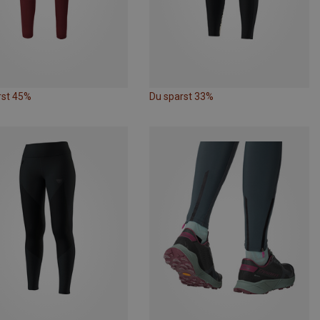
rst 45%
Du sparst 33%