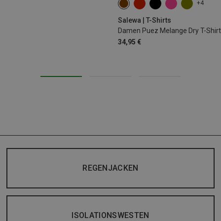
+4
XS
S
M
L
XL
XX
Salewa | T-Shirts
Damen Puez Melange Dry T-Shirt
34,95 €
REGENJACKEN
ISOLATIONSWESTEN