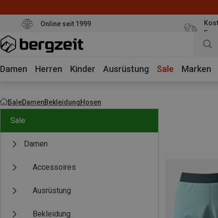
Kost
Online seit 1999
Eur
Damen
Herren
Kinder
Ausrüstung
Sale
Marken
Sale
Damen
Bekleidung
Hosen
Sale
Damen
Accessoires
Ausrüstung
Bekleidung