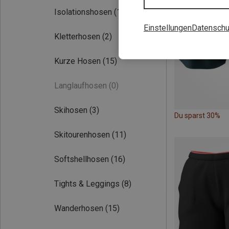
Isolationshosen
(1)
Einstellungen
Datenschu
Kletterhosen
(2)
Kurze Hosen
(15)
Langlaufhosen
(0)
Skihosen
(3)
Du sparst 30%
Skitourenhosen
(11)
Softshellhosen
(16)
Tights & Leggings
(8)
Wanderhosen
(15)