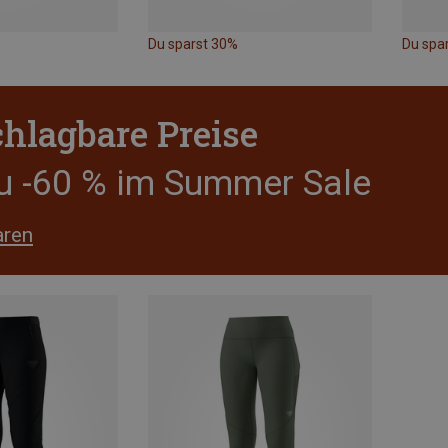
Du sparst 30%
Du spa
hlagbare Preise
zu -60 % im Summer Sale
aren