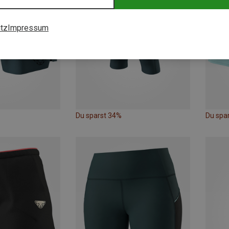
tz
Impressum
Du sparst 34%
Du spa