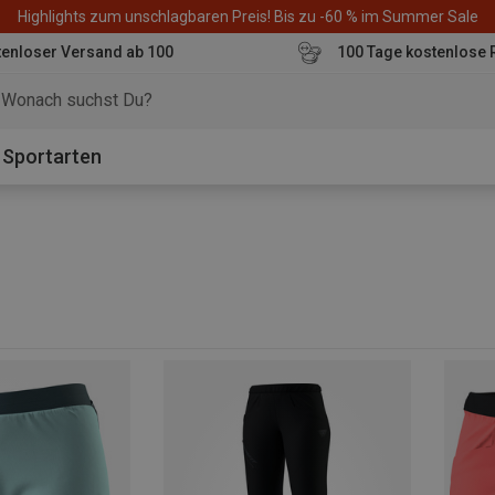
Highlights zum unschlagbaren Preis! Bis zu -60 % im Summer Sale
enloser Versand ab 100
100 Tage kostenlose 
o
Sportarten