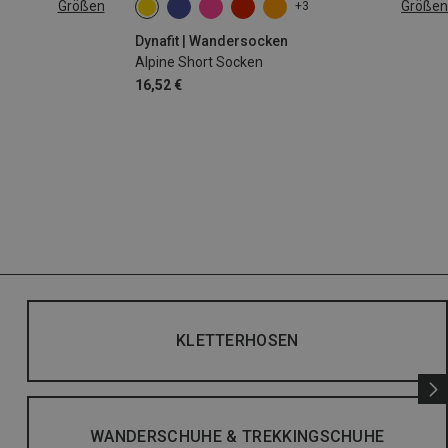
Größen
Größen
+3
L
35|36|37|38
39|40|41|42
43|44|45|46
Dynafit | Wandersocken
Alpine Short Socken
16,52 €
KLETTERHOSEN
WANDERSCHUHE & TREKKINGSCHUHE