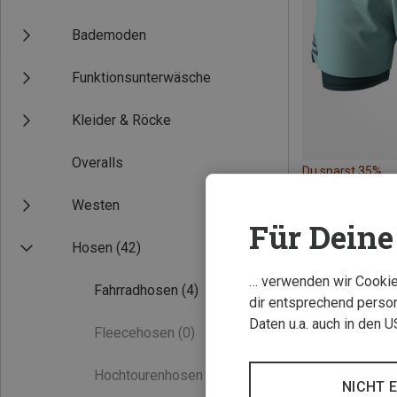
Bademoden
Funktionsunterwäsche
Kleider & Röcke
Overalls
Du sparst 35%
Westen
Für Deine 
Hosen
(42)
… verwenden wir Cookies
Fahrradhosen
(4)
dir entsprechend person
Daten u.a. auch in den 
Fleecehosen
(0)
Hochtourenhosen
(0)
NICHT 