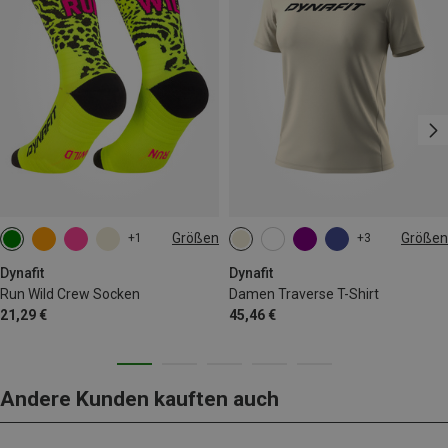
Größen
Größen
+1
+3
35|36|37|38
39|40|41|42
XS
S
M
L
XL
43|44|45|46
Dynafit
Dynafit
Run Wild Crew Socken
Damen Traverse T-Shirt
21,29 €
45,46 €
Andere Kunden kauften auch