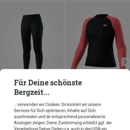
Für Deine schönste
Bergzeit...
Du sparst 34%
Größen
L|M
S|XS
Dynafit
… verwenden wir Cookies. So können wir unsere
Damen Ultra S-Tech Longsleeve
Services für Dich optimieren, Inhalte auf Dich
99,95 €
zuschneiden und dir entsprechend personalisierte
Anzeigen zeigen. Deine Zustimmung schließt ggf. die
Verarbeitung Deiner Daten u.a. auch in den USA ein.