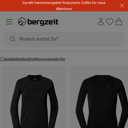
Dynafit Hammerangebot! Reduzierte Outfits für neue
Abenteuer
Sale
Bekleidung
Funktionsunterwäsche