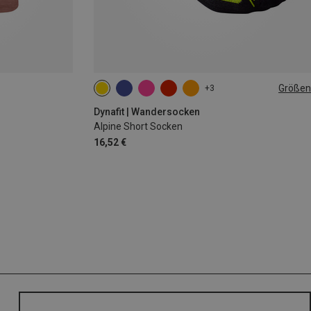
Größen
+3
35|36|37|38
39|40|41|42
43|44|45|46
Dynafit | Wandersocken
Alpine Short Socken
16,52 €