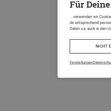
Für Deine 
… verwenden wir Cookies
dir entsprechend person
Daten u.a. auch in den 
NICHT 
Udini | Fachbüc
Einstellungen
Datenschu
Lizenz zum Boul
23,95 €