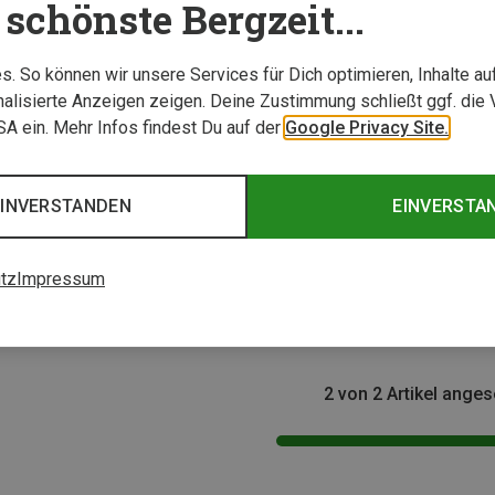
schönste Bergzeit...
. So können wir unsere Services für Dich optimieren, Inhalte a
alisierte Anzeigen zeigen. Deine Zustimmung schließt ggf. die 
USA ein. Mehr Infos findest Du auf der
Google Privacy Site.
EINVERSTANDEN
EINVERSTA
her
Udini | Bergliteratur
tz
Impressum
dern
Der elfte Grad
29,95 €
2 von 2 Artikel ange