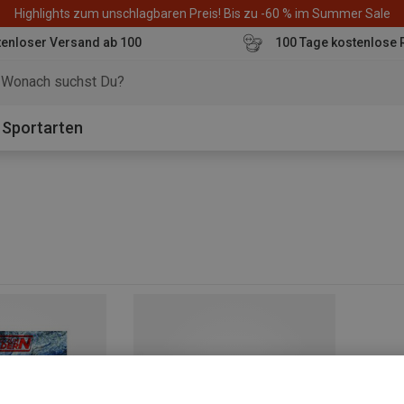
Highlights zum unschlagbaren Preis! Bis zu -60 % im Summer Sale
enloser Versand ab 100
100 Tage kostenlose 
o
Sportarten