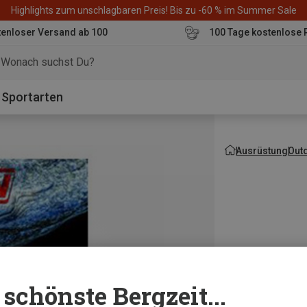
Highlights zum unschlagbaren Preis! Bis zu -60 % im Summer Sale
enloser Versand ab 100
100 Tage kostenlose 
o
Sportarten
Ausrüstung
Out
schönste Bergzeit...