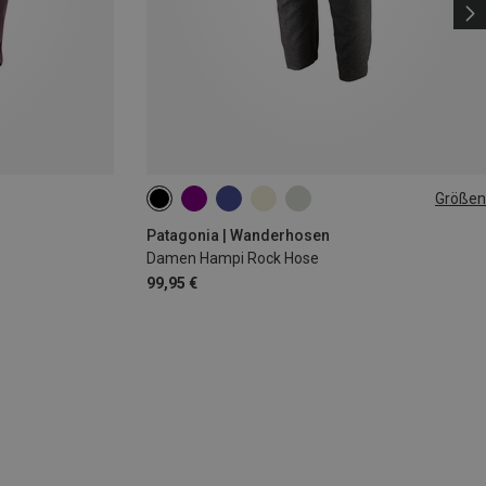
Größen
XS
S
S
M
M
Patagonia | Wanderhosen
Damen Hampi Rock Hose
99,95 €