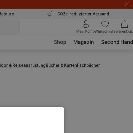
Retoure
CO2e-reduzierter Versand
Mein Konto
Wunschliste
Warenkorb
Shop
Magazin
Second Hand
door & Reiseausrüstung
Bücher & Karten
Fachbücher