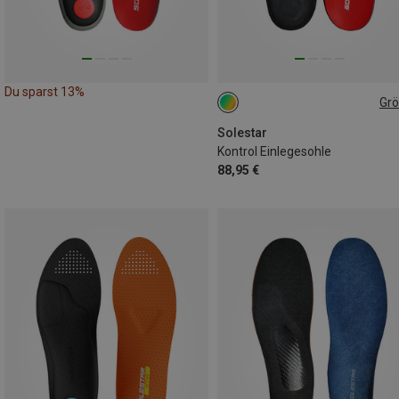
Du sparst 13%
Gr
Solestar
Kontrol Einlegesohle
88,95 €