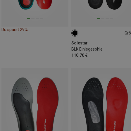
Du sparst 29%
Gr
Solestar
BLK Einlegesohle
110,70 €