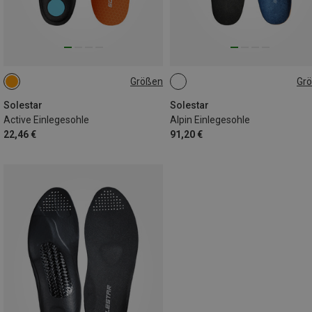
Größen
Gr
39|40
41|42
37|38
40|40.5
46|47
47.5
Solestar
Solestar
Active Einlegesohle
Alpin Einlegesohle
22,46 €
91,20 €