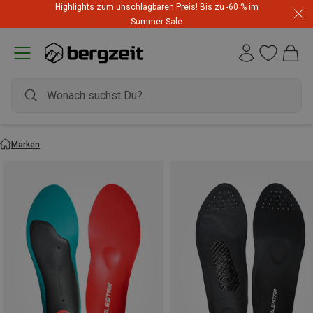
Highlights zum unschlagbaren Preis! Bis zu -60 % im
Summer Sale
Marken