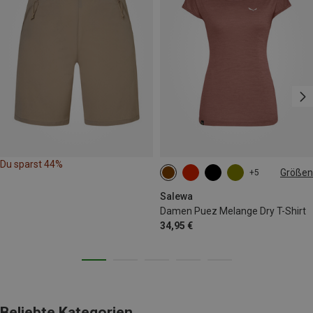
Du sparst 44%
Größen
+5
XS
S
M
L
XL
XXL
Salewa
Damen Puez Melange Dry T-Shirt
34,95 €
Beliebte Kategorien