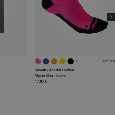
Größen
+3
35|36|37|38
39|40|41|42
43|44|45|46
Dynafit | Wandersocken
Alpine Short Socken
17,95 €