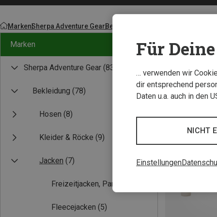
Marken
Sherpa Adventure Gear
Bekleidung
Für Deine 
Marken
Sherpa Adventure Gear
(83)
… verwenden wir Cookies
dir entsprechend person
Bekleidung
(78)
Daten u.a. auch in den 
Hosen
(8)
NICHT 
Kleider & Röcke
(9)
Jacken
(7)
Einstellungen
Datenschu
Freizeitjacken, Parkas
(2)
Fleecejacken
(5)