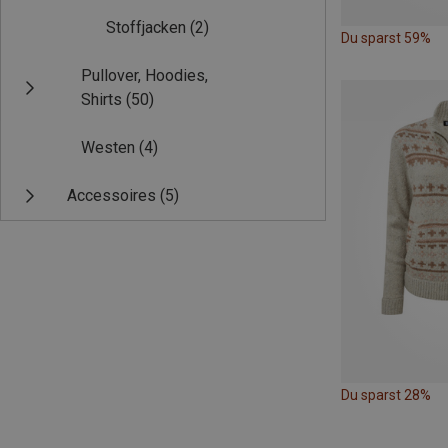
Stoffjacken
(2)
Du sparst 59%
Pullover, Hoodies,
Shirts
(50)
Westen
(4)
Accessoires
(5)
Du sparst 28%