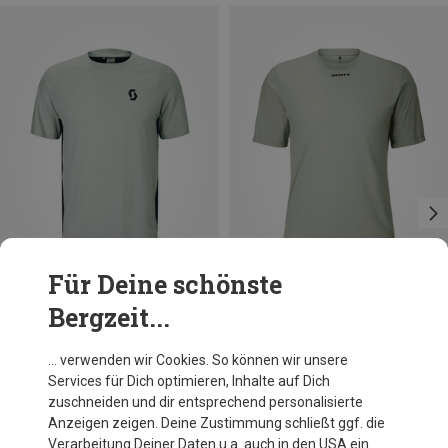
Für Deine schönste
Bergzeit...
Du sparst 42%
Größen
M
L
Scott
… verwenden wir Cookies. So können wir unsere
Herren Vertic Pro SL T-Shirt
Services für Dich optimieren, Inhalte auf Dich
69,95 €
zuschneiden und dir entsprechend personalisierte
Anzeigen zeigen. Deine Zustimmung schließt ggf. die
Verarbeitung Deiner Daten u.a. auch in den USA ein.