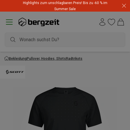
Highlights zum unschlagbaren Preis! Bis zu -60 % im
Summer Sale
Bekleidung
Pullover, Hoodies, Shirts
Radtrikots