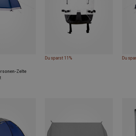
Du sparst 11%
Du spa
ersonen-Zelte
t