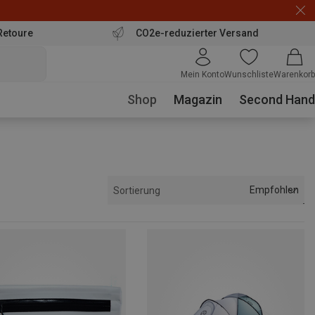
Retoure
CO2e-reduzierter Versand
Mein Konto
Wunschliste
Warenkorb
Shop
Magazin
Second Hand
Empfohlen
Sortierung