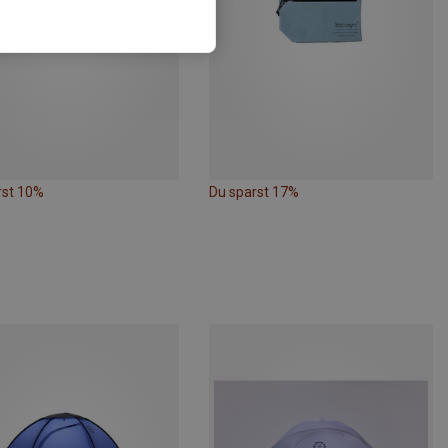
rst 10%
Du sparst 17%