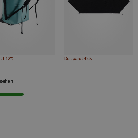
rst 42%
Du sparst 42%
esehen