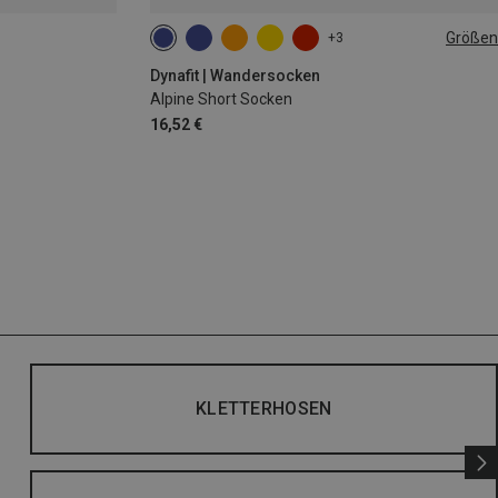
Größen
+3
35|36|37|38
39|40|41|42
43|44|45|46
Dynafit | Wandersocken
Alpine Short Socken
16,52 €
KLETTERHOSEN