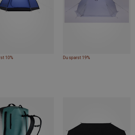
rst 10%
Du sparst 19%