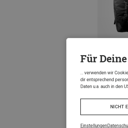
Für Deine 
35+5L
Samaya | Wande
… verwenden wir Cookies
Alpine 35 Rucks
dir entsprechend person
267,20 €
Daten u.a. auch in den 
NICHT 
Einstellungen
Datenschu