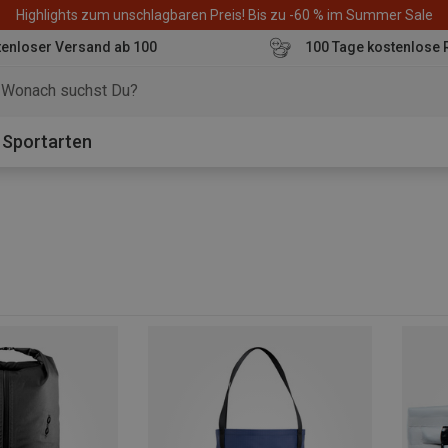
Highlights zum unschlagbaren Preis! Bis zu -60 % im Summer Sale
enloser Versand ab 100
100 Tage kostenlose 
o
Sportarten