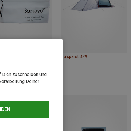
rst 16%
Du sparst 37%
uf Dich zuschneiden und
Verarbeitung Deiner
NDEN