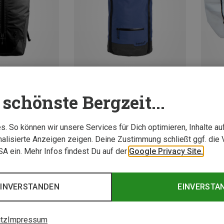
schönste Bergzeit...
Du sparst 52%
Du spa
Größen
rrucksäcke
. So können wir unsere Services für Dich optimieren, Inhalte a
ack
alisierte Anzeigen zeigen. Deine Zustimmung schließt ggf. die 
USA ein. Mehr Infos findest Du auf der
Google Privacy Site.
EINVERSTANDEN
EINVERSTA
tz
Impressum