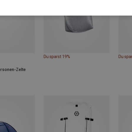
Du sparst 19%
Du spa
ersonen-Zelte