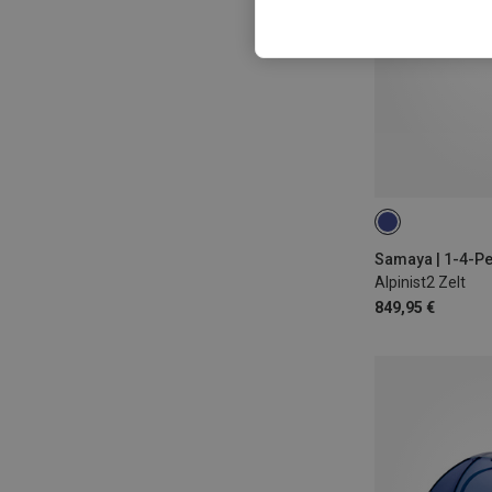
Samaya | 1-4-P
Alpinist2 Zelt
849,95 €