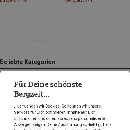
Du sparst 44%
Du sparst 37%
Beliebte Kategorien
Für Deine schönste
BEKLEIDUNG
Bergzeit...
… verwenden wir Cookies. So können wir unsere
Services für Dich optimieren, Inhalte auf Dich
zuschneiden und dir entsprechend personalisierte
Anzeigen zeigen. Deine Zustimmung schließt ggf. die