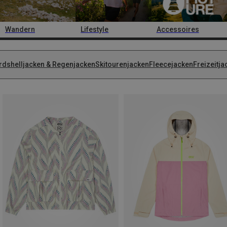
Wandern
Lifestyle
Accessoires
rdshelljacken & Regenjacken
Skitourenjacken
Fleecejacken
Freizeitja