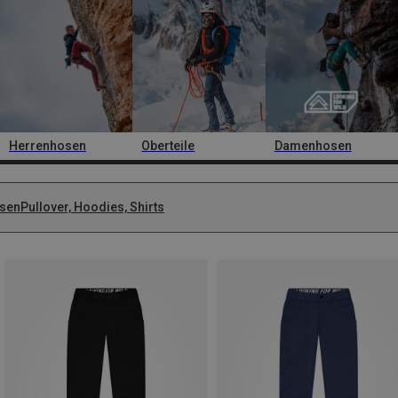
Herrenhosen
Oberteile
Damenhosen
sen
Pullover, Hoodies, Shirts