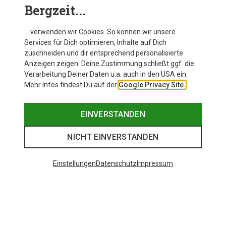
Das Sortiment von Looking for Wild im
Bergzeit...
Bergzeit Shop gibt's hier:
… verwenden wir Cookies. So können wir unsere
Zu den Produkten von Looking for Wild bei Bergzeit
Services für Dich optimieren, Inhalte auf Dich
zuschneiden und dir entsprechend personalisierte
Anzeigen zeigen. Deine Zustimmung schließt ggf. die
Verarbeitung Deiner Daten u.a. auch in den USA ein.
Mehr Infos findest Du auf der
Google Privacy Site.
EINVERSTANDEN
NICHT EINVERSTANDEN
Einstellungen
Datenschutz
Impressum