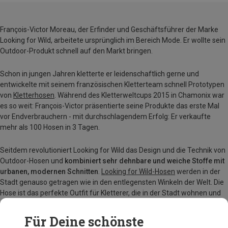
François-Victor Moreau, der Erfinder und Geschäftsführer der Marke
Looking for Wild, arbeitete ursprünglich im Bereich Mode. Er wollte sein
Outdoor-Produkt schnell auf den Markt bringen.
Schon in jungen Jahren kletterte er leidenschaftlich gerne und
entwickelte mit seinem französischen Kletterteam schnell Prototypen
von
Kletterhosen
. Während des Kletterweltcups 2015 in Chamonix war
es so weit: François-Victor präsentierte seine Produkte das erste Mal
vor Endverbrauchern - mit durchschlagendem Erfolg: Er verkaufte
mehr als 100 Hosen in 3 Tagen.
Seitdem revolutioniert Looking for Wild das Design und die Technik von
Outdoor-Hosen und
kombiniert sehr dehnbare und weiche Stoffe mit
urbanen, modernen Schnitten
.
Looking for Wild-Hosen
werden in der
Stadt genauso getragen wie in den entlegensten Winkeln der Welt. Die
Hose ist das perfekte Outfit für Kletterer, die in der Stadt wohnen und
nach Freiheit suchen: "They are Looking for Wild".
Für Deine schönste