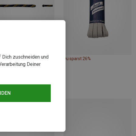
uf Dich zuschneiden und
st bis 24%
Du sparst 26%
Verarbeitung Deiner
NDEN