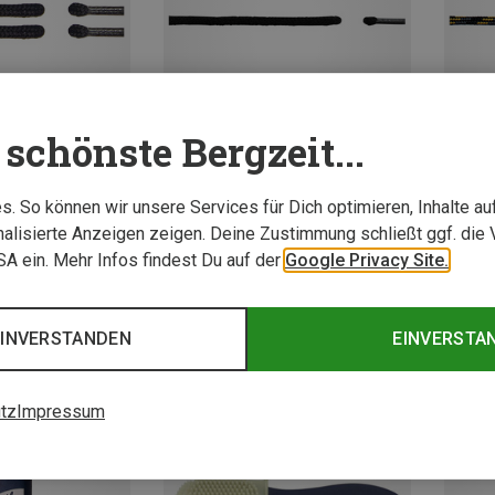
schönste Bergzeit...
. So können wir unsere Services für Dich optimieren, Inhalte a
Du sparst 19%
Du spar
Größen
alisierte Anzeigen zeigen. Deine Zustimmung schließt ggf. die 
USA ein. Mehr Infos findest Du auf der
Google Privacy Site.
behör
Schnürsenkel
EINVERSTANDEN
EINVERSTA
tz
Impressum