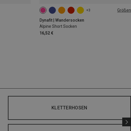
Größen
+3
35|36|37|38
39|40|41|42
43|44|45|46
Dynafit | Wandersocken
Alpine Short Socken
16,52 €
KLETTERHOSEN