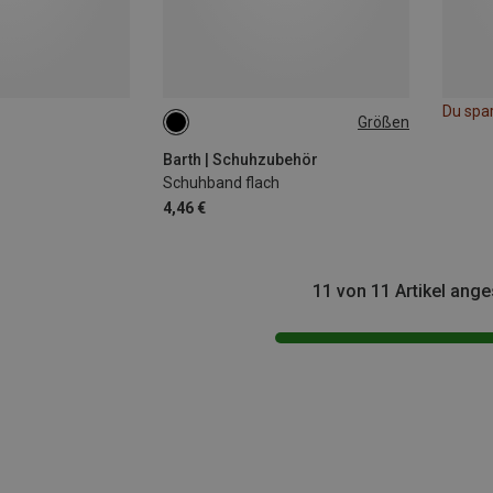
Du spa
Größen
150
Barth | Schuhzubehör
Schuhband flach
4,46 €
11 von 11 Artikel ang