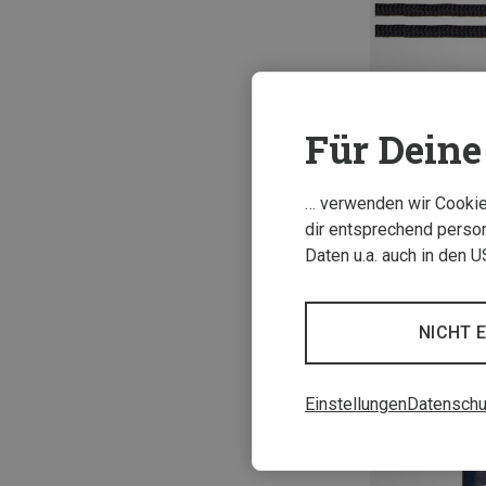
Für Deine 
… verwenden wir Cookies
dir entsprechend person
CM 150
Daten u.a. auch in den 
Barth | Schuhzu
Bergsport rund 
4,95 €
NICHT 
Einstellungen
Datenschu