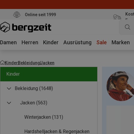
Kost
Online seit 1999
Eur
Damen
Herren
Kinder
Ausrüstung
Sale
Marken
Kinder
Bekleidung
Jacken
Kinder
Bekleidung
(1648)
Jacken
(563)
Winterjacken
(131)
Hardshelljacken & Regenjacken