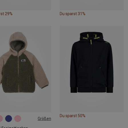
rst 29%
Du sparst 31%
Du sparst 50%
Größen
116
122
128
140