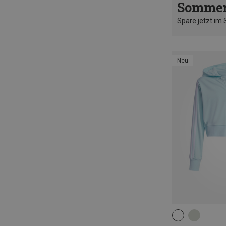
Sommer
Spare jetzt im
Neu
128
140