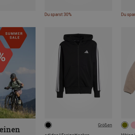
Du sparst 30%
Du spa
Größen
einen
128
140
152
164
104
176
134