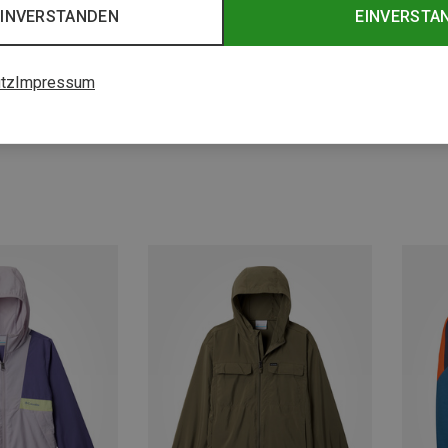
EINVERSTANDEN
EINVERSTA
tz
Impressum
%
Du sparst bis 31%
Du spa