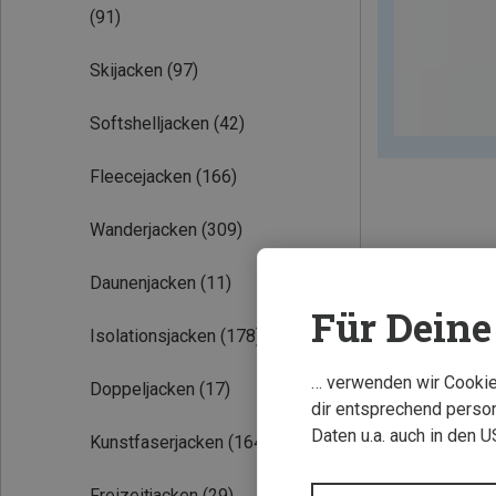
(91)
Skijacken
(97)
Softshelljacken
(42)
Fleecejacken
(166)
Wanderjacken
(309)
Daunenjacken
(11)
Für Deine 
Isolationsjacken
(178)
… verwenden wir Cookies
Doppeljacken
(17)
dir entsprechend person
Daten u.a. auch in den 
Kunstfaserjacken
(164)
Freizeitjacken
(29)