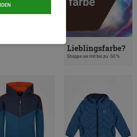
NDEN
rst 35%
Lieblingsfarbe?
Shoppe sie mit bis zu -50 %