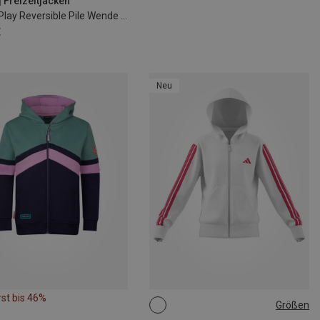
| Freizeitjacken
Kinder Play Reversible Pile Wende Jacke
€
Neu
st bis 46%
Größen
116
128
140
152