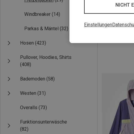
NICHT 
Windbreaker
(14)
Einstellungen
Datenschu
Parkas & Mäntel
(32)
Du sparst bis 27
Hosen
(423)
Pullover, Hoodies, Shirts
(408)
Bademoden
(58)
Westen
(31)
Overalls
(73)
Funktionsunterwäsche
(82)