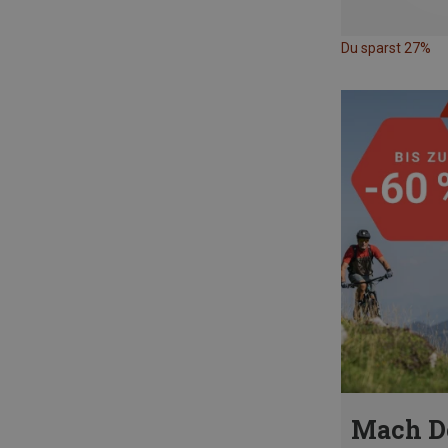
Du sparst 27%
Mach D