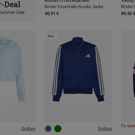
adidas | Freizeitjacken
Viking 
-Deal
Kinder Essentials Hoodie Jacke
 Summer Sale
40,91 €
89,95 
Neu
Du spar
Größen
Größen
152
164
116
128
140
152