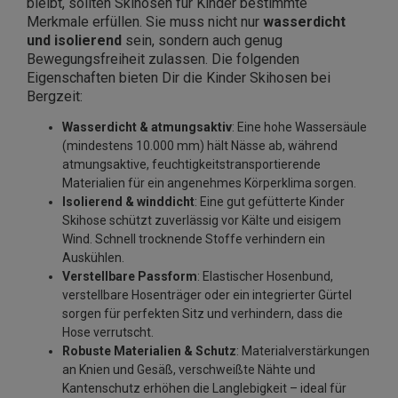
bleibt, sollten Skihosen für Kinder bestimmte
Merkmale erfüllen. Sie muss nicht nur
wasserdicht
und isolierend
sein, sondern auch genug
Bewegungsfreiheit zulassen. Die folgenden
Eigenschaften bieten Dir die Kinder Skihosen bei
Bergzeit:
Wasserdicht & atmungsaktiv
: Eine hohe Wassersäule
(mindestens 10.000 mm) hält Nässe ab, während
atmungsaktive, feuchtigkeitstransportierende
Materialien für ein angenehmes Körperklima sorgen.
Isolierend & winddicht
: Eine gut gefütterte Kinder
Skihose schützt zuverlässig vor Kälte und eisigem
Wind. Schnell trocknende Stoffe verhindern ein
Auskühlen.
Verstellbare Passform
: Elastischer Hosenbund,
verstellbare Hosenträger oder ein integrierter Gürtel
sorgen für perfekten Sitz und verhindern, dass die
Hose verrutscht.
Robuste Materialien & Schutz
: Materialverstärkungen
an Knien und Gesäß, verschweißte Nähte und
Kantenschutz erhöhen die Langlebigkeit – ideal für