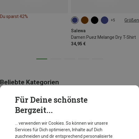
Du sparst 42%
Größen
+5
XS
S
M
L
Salewa
Damen Puez Melange Dry T-Shirt
34,95 €
Beliebte Kategorien
Für Deine schönste
BEKLEIDUNG
Bergzeit...
… verwenden wir Cookies. So können wir unsere
Services für Dich optimieren, Inhalte auf Dich
zuschneiden und dir entsprechend personalisierte