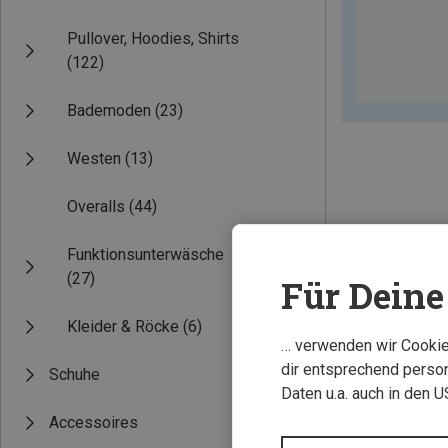
Pullover, Hoodies, Shirts
(122)
Bademoden
(23)
Westen
(13)
Overalls
(44)
Funktionsunterwäsche
(27)
Für Deine 
Kleider & Röcke
(6)
… verwenden wir Cookies
dir entsprechend person
Schuhe
Daten u.a. auch in den 
Accessoires