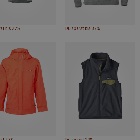
st bis 27%
Du sparst bis 37%