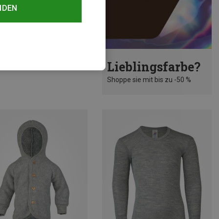
NDEN
rst 28%
Lieblingsfarbe?
Shoppe sie mit bis zu -50 %