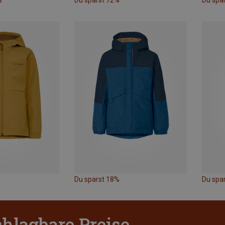
%
Du sparst 72%
Du spa
Du sparst 18%
Du spar
hlagbare Preise