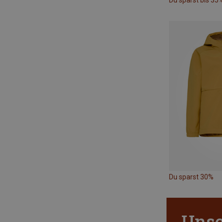
Du sparst bis 35
Du sparst 30%
Unsc