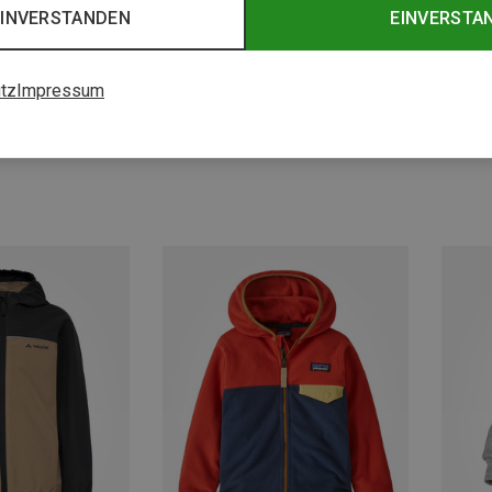
EINVERSTANDEN
EINVERSTA
tz
Impressum
Du sparst 17%
Du spa