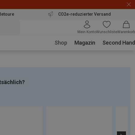
Retoure
CO2e-reduzierter Versand
Mein Konto
Wunschliste
Warenkorb
Shop
Magazin
Second Hand
tsächlich?