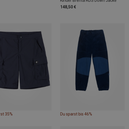
Kinder Brenta RDS Down Jacke
148,50 €
rst 35%
Du sparst bis 46%