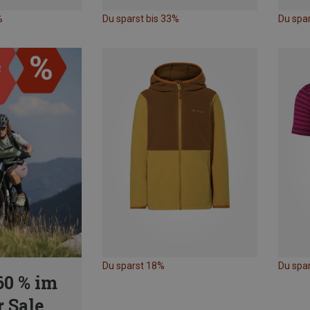
%
Du sparst bis 33%
Du spa
Du sparst 18%
Du spar
60 % im
 Sale