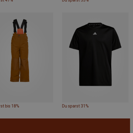
rst 47%
Du sparst 33%
st bis 18%
Du sparst 31%