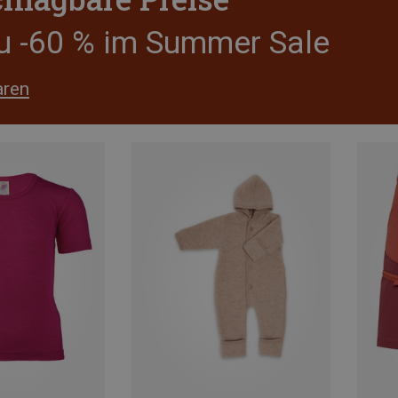
zu -60 % im Summer Sale
aren