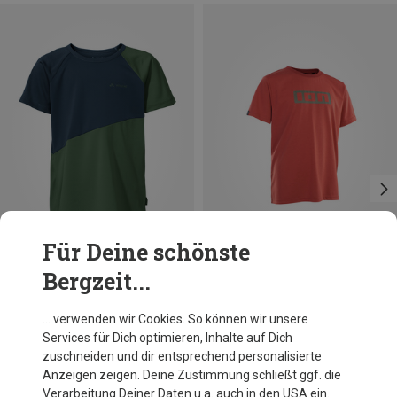
Für Deine schönste
Bergzeit...
Du sparst 29%
Größen
152
ION
… verwenden wir Cookies. So können wir unsere
Kinder Logo DR SS Radtrikot
Services für Dich optimieren, Inhalte auf Dich
35,96 €
zuschneiden und dir entsprechend personalisierte
Anzeigen zeigen. Deine Zustimmung schließt ggf. die
Verarbeitung Deiner Daten u.a. auch in den USA ein.