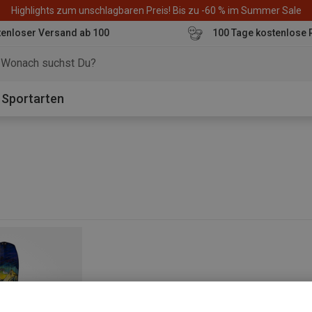
Highlights zum unschlagbaren Preis! Bis zu -60 % im Summer Sale
enloser Versand ab 100
100 Tage kostenlose 
o
Sportarten