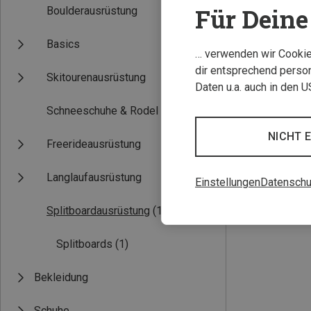
Für Deine 
Boulderausrüstung
Basics
… verwenden wir Cookies
dir entsprechend person
Skitourenausrüstung
Daten u.a. auch in den 
Schneeschuhe & Rodel
Du sparst 33%
NICHT 
Freerideausrüstung
Langlaufausrüstung
Einstellungen
Datenschu
Splitboardausrüstung
(1)
Splitboards
(1)
Bekleidung
Schuhe