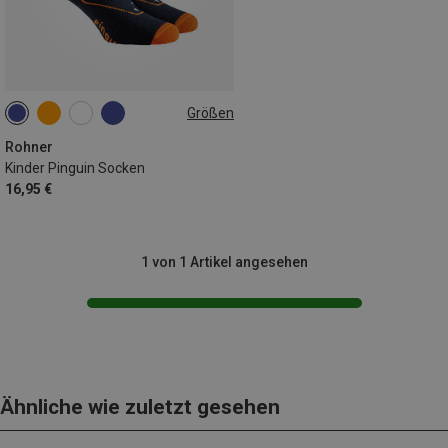
Größen
23|24|25|26
27|28|29|30
31|32|33|34
35|36|37|38
Rohner
Kinder Pinguin Socken
16,95 €
1 von 1 Artikel angesehen
Ähnliche wie zuletzt gesehen