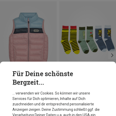
Für Deine schönste
Bergzeit...
Du sparst 35%
Größen
25|26|27|28|29|30
31|32|33|34|35
Bavarian Caps
… verwenden wir Cookies. So können wir unsere
Kinder Janosch 3er Pack Socken
36|37|38|39|40
Services für Dich optimieren, Inhalte auf Dich
29,95 €
zuschneiden und dir entsprechend personalisierte
41|42|43|44|45|46
Anzeigen zeigen. Deine Zustimmung schließt ggf. die
Verarbeitung Deiner Daten u.a. auch in den USA ein.