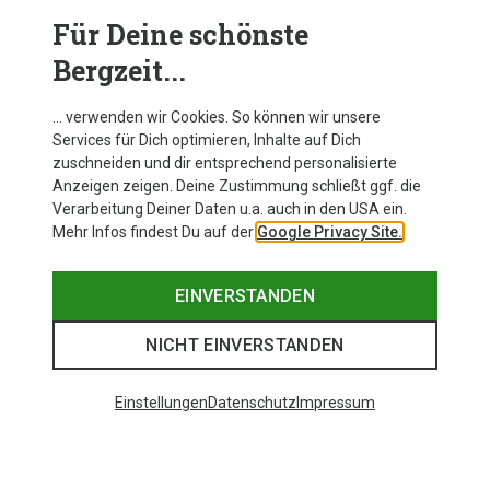
Bei
Fingerhandschuhen für Kinder
ist die Isolationsleistung
entsprechend geringer und das Anziehen etwas kniffliger. Der
Für Deine schönste
Vorteil ist jedoch, dass Kinder in
Fingerhandschuhen
zum
Bergzeit...
Beispiel beim Spielen oder Skifahren
besser greifen können
,
da die Finger beweglicher sind.
… verwenden wir Cookies. So können wir unsere
Services für Dich optimieren, Inhalte auf Dich
zuschneiden und dir entsprechend personalisierte
Anzeigen zeigen. Deine Zustimmung schließt ggf. die
Verarbeitung Deiner Daten u.a. auch in den USA ein.
Mehr Infos findest Du auf der
Google Privacy Site.
EINVERSTANDEN
NICHT EINVERSTANDEN
Einstellungen
Datenschutz
Impressum