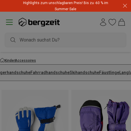
Highlights zum unschlagbaren Preis! Bis zu -60 % im
Summer Sale
Kinder
Accessoires
ngerhandschuhe
Fahrradhandschuhe
Skihandschuhe
Fäustlinge
Langl