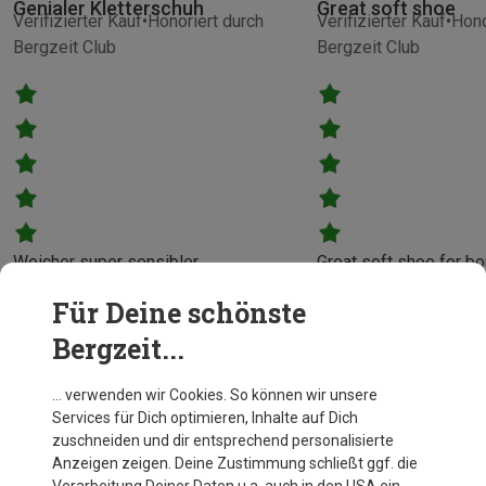
Genialer Kletterschuh
Great soft shoe
Verifizierter Kauf
Honoriert durch
Verifizierter Kauf
Hono
Bergzeit Club
Bergzeit Club
Weicher super sensibler
Great soft shoe for bo
Kletterschuh
sport climbing indoor
Für Deine schönste
Sven
Sergejus
Bergzeit...
… verwenden wir Cookies. So können wir unsere
Services für Dich optimieren, Inhalte auf Dich
zuschneiden und dir entsprechend personalisierte
Anzeigen zeigen. Deine Zustimmung schließt ggf. die