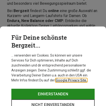
und besonders viel Bewegungsspielraum bietet.
Bei
Bergzeit
findest Du
online
eine große Auswahl an
Kurzarm- und Langarm-Laufshirts für Damen. Ob
Endura, New Balance oder CMP:
Entdecke die
aktuelle Kollektion Deiner Lieblingsmarken und wähle
Deine modischen Accessoires für Deine täglichen
Läufe. Jetzt bestellen und sparen!
Für Deine schönste
Bergzeit...
… verwenden wir Cookies. So können wir unsere
Services für Dich optimieren, Inhalte auf Dich
zuschneiden und dir entsprechend personalisierte
Anzeigen zeigen. Deine Zustimmung schließt ggf. die
Verarbeitung Deiner Daten u.a. auch in den USA ein.
Mehr Infos findest Du auf der
Google Privacy Site.
EINVERSTANDEN
NICHT EINVERSTANDEN