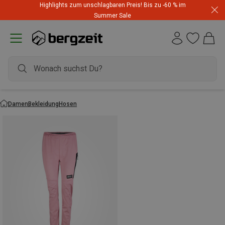
Highlights zum unschlagbaren Preis! Bis zu -60 % im
Summer Sale
Damen
Bekleidung
Hosen