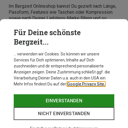
Im Bergzeit Onlineshop kannst Du gezielt nach Länge,
Passform, Features wie Taschen oder Kompression
sowie nach Deiner Lieblings-Marke filtern und so
schnell die Laufhose für Damen finden, die genau zu
Deinen Anforderungen passt.
Für Deine schönste
Bergzeit...
… verwenden wir Cookies. So können wir unsere
Services für Dich optimieren, Inhalte auf Dich
zuschneiden und dir entsprechend personalisierte
Anzeigen zeigen. Deine Zustimmung schließt ggf. die
Verarbeitung Deiner Daten u.a. auch in den USA ein.
Mehr Infos findest Du auf der
Google Privacy Site.
EINVERSTANDEN
NICHT EINVERSTANDEN