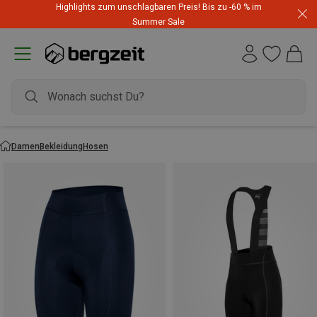
Highlights zum unschlagbaren Preis! Bis zu -60 % im
Summer Sale
Damen
Bekleidung
Hosen