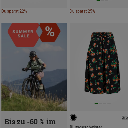
Du sparst 22%
Du sparst 25%
Gr
Bis zu -60 % im
S
Blutsgeschwister