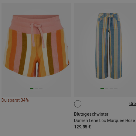
Du sparst 34%
Gr
L
L|M
S|XS
Blutsgeschwister
Damen Lene Lou Marquee Hose
129,95 €