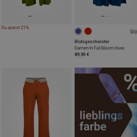
Du sparst 21%
Gr
XL
Blutsgeschwister
Damen In Full Bloom Hose
89,95 €