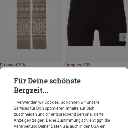
Du sparst 20%
Du sparst 13%
Für Deine schönste
Bergzeit...
… verwenden wir Cookies. So können wir unsere
Services für Dich optimieren, Inhalte auf Dich
Andere Kunden kauften auch
zuschneiden und dir entsprechend personalisierte
Anzeigen zeigen. Deine Zustimmung schließt ggf. die
Verarbeitung Deiner Daten u.a. auch in den USA ein.