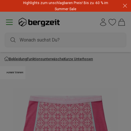
Highlights zum unschlagbaren Preis! Bis zu -60 % im
Summer Sale
Bekleidung
Funktionsunterwäsche
Kurze Unterhosen