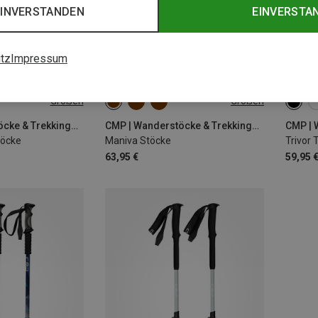
EINVERSTANDEN
EINVERSTA
tz
Impressum
Größen
Größen
ONE SIZE
ONE 
CMP | Wanderstöcke & Trekkingstöcke
CMP | Wanderstöcke & Trekkingstöcke
töcke
Maniva Stöcke
Trivor 
63,95 €
59,95 