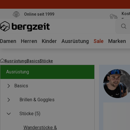
Kost
Online seit 1999
Eur
Damen
Herren
Kinder
Ausrüstung
Sale
Marken
Ausrüstung
Basics
Stöcke
Ausrüstung
Basics
Brillen & Goggles
Stöcke
(5)
Wanderstöcke &