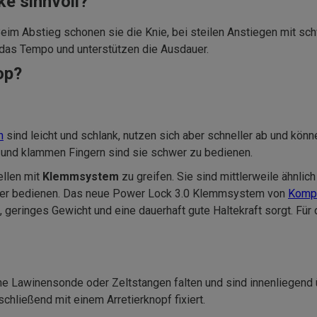
e sinnvoll?
eim Abstieg schonen sie die Knie, bei steilen Anstiegen mit schw
n das Tempo und unterstützen die Ausdauer.
op?
n
sind leicht und schlank, nutzen sich aber schneller ab und kö
 und klammen Fingern sind sie schwer zu bedienen.
ellen mit
Klemmsystem
zu greifen. Sie sind mittlerweile ähnli
eller bedienen. Das neue Power Lock 3.0 Klemmsystem von
Kompe
, geringes Gewicht und eine dauerhaft gute Haltekraft sorgt. F
ne Lawinensonde oder Zeltstangen falten und sind innenliegend
ließend mit einem Arretierknopf fixiert.