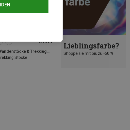
NDEN
Größen
Lieblingsfarbe?
SIZE
CMP | Wanderstöcke & Trekkingstöcke
Shoppe sie mit bis zu -50 %
Trekking Stöcke
€