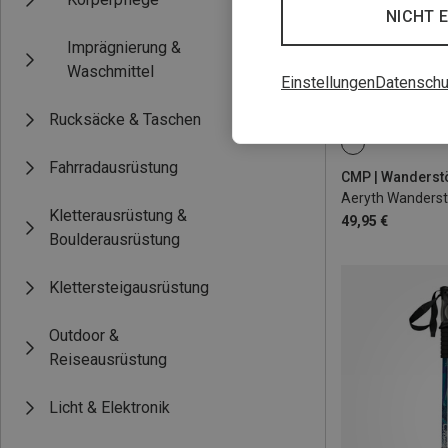
NICHT 
Imprägnierung &
Waschmittel
Einstellungen
Datenschu
Rucksäcke & Taschen
ONE SIZE
Fahrradausrüstung
Aeryth Wanders
Kletterausrüstung &
49,95 €
Boulderausrüstung
Klettersteigausrüstung
Outdoor &
Reiseausrüstung
Licht & Elektronik