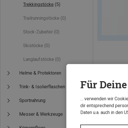
Trekkingstöcke
(5)
Trailrunningstöcke
(0)
Stock-Zubehör
(0)
Skistöcke
(0)
Langlaufstöcke
(0)
Helme & Protektoren
Für Deine 
Trink- & Isolierflaschen
… verwenden wir Cookies
Sportnahrung
dir entsprechend person
Daten u.a. auch in den 
Messer & Werkzeuge
Körperpflege