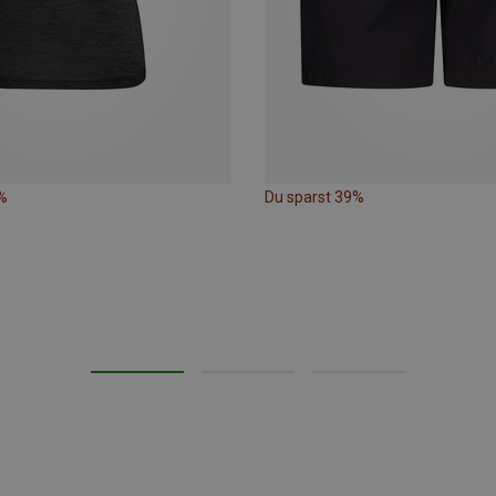
%
Du sparst 39%