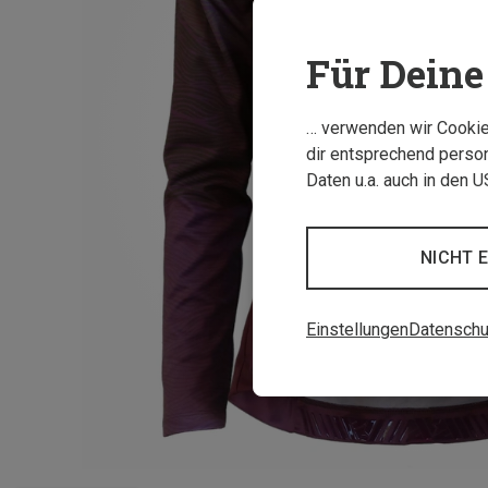
Für Deine 
… verwenden wir Cookies
dir entsprechend person
Daten u.a. auch in den 
NICHT 
Einstellungen
Datenschu