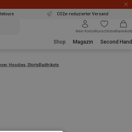
Retoure
CO2e-reduzierter Versand
Mein Konto
Wunschliste
Warenkorb
Shop
Magazin
Second Hand
over, Hoodies, Shirts
Radtrikots