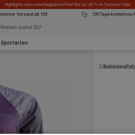
Highlights zum unschlagbaren Preis! Bis zu -60 % im Summer Sale
enloser Versand ab 100
100 Tage kostenlose 
o
Sportarten
Bekleidung
Pull