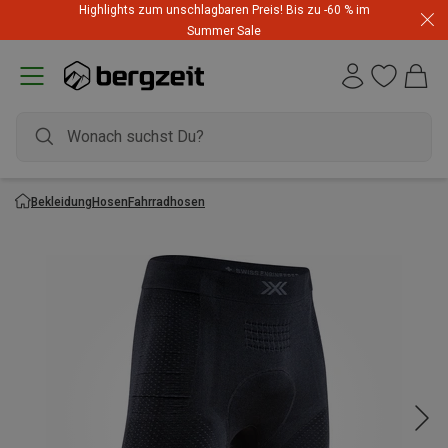
Highlights zum unschlagbaren Preis! Bis zu -60 % im
Summer Sale
Bekleidung
Hosen
Fahrradhosen