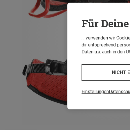
Für Deine 
… verwenden wir Cookies
dir entsprechend person
Daten u.a. auch in den 
NICHT 
Einstellungen
Datenschu