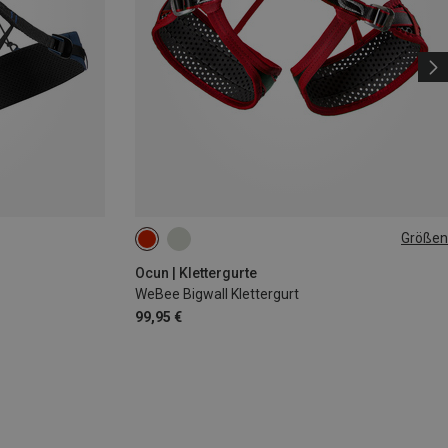
Größen
XS-M | 68-95CM
Ocun | Klettergurte
WeBee Bigwall Klettergurt
99,95 €