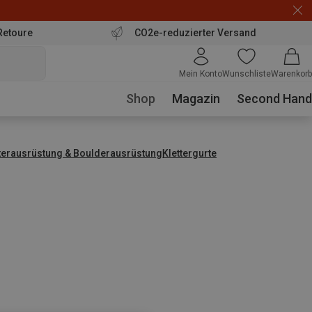
Retoure
CO2e-reduzierter Versand
Mein Konto
Wunschliste
Warenkorb
Shop
Magazin
Second Hand
tterausrüstung & Boulderausrüstung
Klettergurte