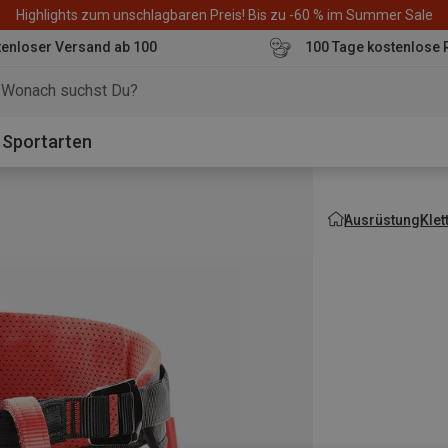
Highlights zum unschlagbaren Preis! Bis zu -60 % im Summer Sale
enloser Versand ab 100
100 Tage kostenlose 
o
Sportarten
Ausrüstung
Kle