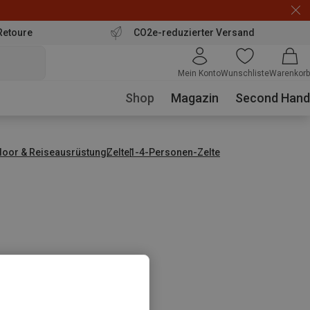
Retoure
CO2e-reduzierter Versand
Mein Konto
Wunschliste
Warenkorb
Shop
Magazin
Second Hand
door & Reiseausrüstung
Zelte
1-4-Personen-Zelte