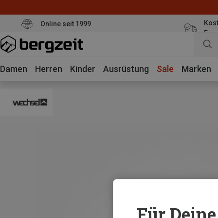
Kost
Online seit 1999
Eur
Damen
Herren
Kinder
Ausrüstung
Sale
Marken
Für Deine 