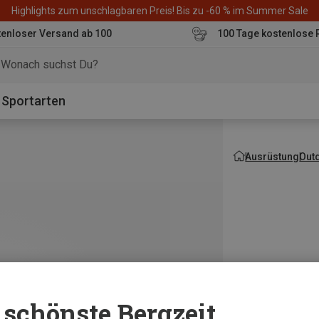
Highlights zum unschlagbaren Preis! Bis zu -60 % im Summer Sale
enloser Versand ab 100
100 Tage kostenlose 
o
Sportarten
Ausrüstung
Out
schönste Bergzeit...