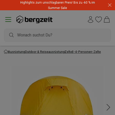
Highlights zum unschlagbaren Preis! Bis zu -60 % im
Summer Sale
Ausrüstung
Outdoor & Reiseausrüstung
Zelte
1-4-Personen-Zelte