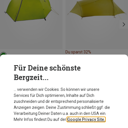
Du sparst 32%
Salewa
Für Deine schönste
Latitude II Zelt
Bergzeit...
264,60 €
… verwenden wir Cookies. So können wir unsere
Services für Dich optimieren, Inhalte auf Dich
Andere Kunden kauften auch
zuschneiden und dir entsprechend personalisierte
Anzeigen zeigen. Deine Zustimmung schließt ggf. die
Verarbeitung Deiner Daten u.a. auch in den USA ein.
Mehr Infos findest Du auf der
Google Privacy Site.