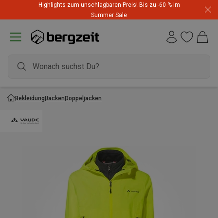
Highlights zum unschlagbaren Preis! Bis zu -60 % im
Summer Sale
Bekleidung
Jacken
Doppeljacken