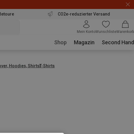
Retoure
CO2e-reduzierter Versand
Mein Konto
Wunschliste
Warenkorb
Shop
Magazin
Second Hand
over, Hoodies, Shirts
T-Shirts