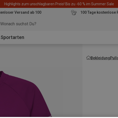
Highlights zum unschlagbaren Preis! Bis zu -60 % im Summer Sale
enloser Versand ab 100
100 Tage kostenlose 
o
Sportarten
Bekleidung
Pull