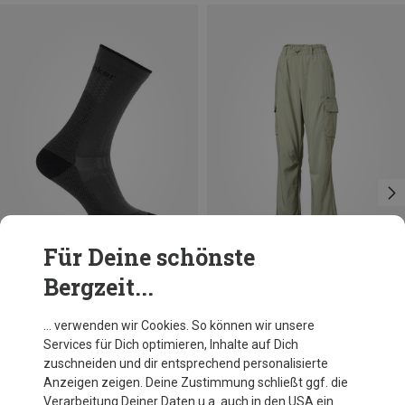
Für Deine schönste
Bergzeit...
Du sparst 25%
Größen
35|36|37
38|39|40
41|42|43
Icebreaker
… verwenden wir Cookies. So können wir unsere
Damen Hike+ Ultralight Crew Socken
Services für Dich optimieren, Inhalte auf Dich
25,72 €
zuschneiden und dir entsprechend personalisierte
Anzeigen zeigen. Deine Zustimmung schließt ggf. die
Verarbeitung Deiner Daten u.a. auch in den USA ein.