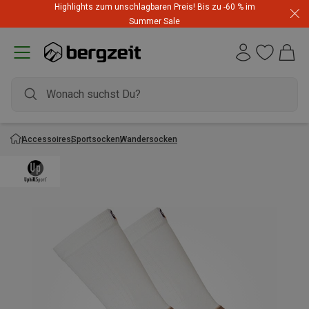
Highlights zum unschlagbaren Preis! Bis zu -60 % im
Summer Sale
Accessoires
Sportsocken
Wandersocken