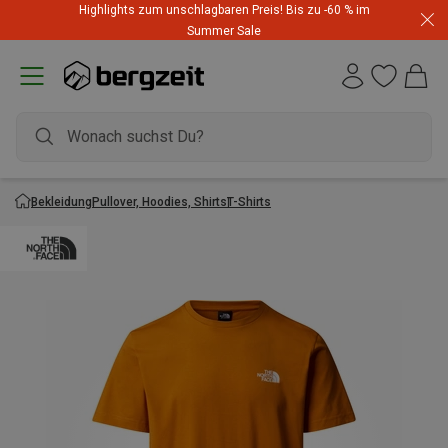
Highlights zum unschlagbaren Preis! Bis zu -60 % im
Summer Sale
Bekleidung
Pullover, Hoodies, Shirts
T-Shirts